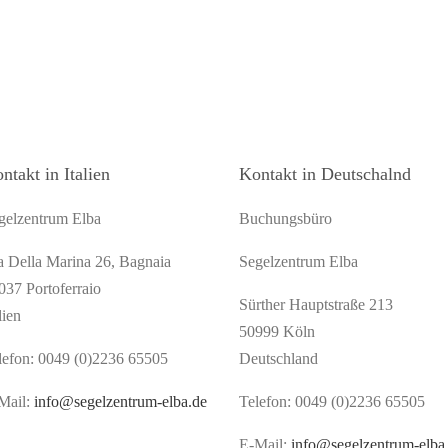
ntakt in Italien
Kontakt in Deutschalnd
gelzentrum Elba
Buchungsbüro
a Della Marina 26, Bagnaia
Segelzentrum Elba
037 Portoferraio
Sürther Hauptstraße 213
lien
50999 Köln
lefon: 0049 (0)2236 65505
Deutschland
Mail:
info@segelzentrum-elba.de
Telefon: 0049 (0)2236 65505
E-Mail:
info@segelzentrum-elba