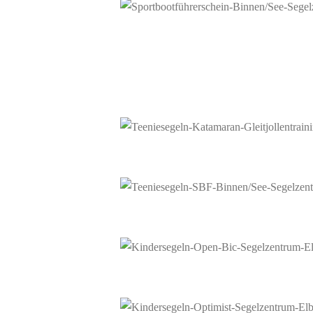
Erwachsene-Sportbootführerschein Binnen/See
Erwachsene – Schnupperkurs Jolle