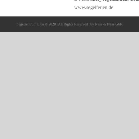
www.segelferien.de
Segelzentrum Elba © 2020 | All Rights Reserved | by Nase & Nase GbR