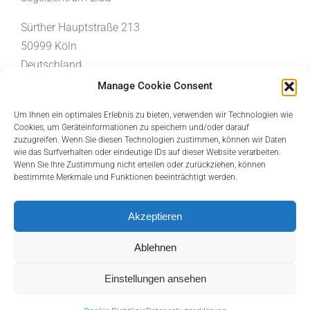
Sürther Hauptstraße 213
50999 Köln
Deutschland
Manage Cookie Consent
Telefon: 0049 (0)2236 65505
Um Ihnen ein optimales Erlebnis zu bieten, verwenden wir Technologien wie
E-Mail:
info@segelzentrum-elba.de
Cookies, um Geräteinformationen zu speichern und/oder darauf
zuzugreifen. Wenn Sie diesen Technologien zustimmen, können wir Daten
www.segelferien.de
wie das Surfverhalten oder eindeutige IDs auf dieser Website verarbeiten.
Wenn Sie Ihre Zustimmung nicht erteilen oder zurückziehen, können
bestimmte Merkmale und Funktionen beeinträchtigt werden.
Akzeptieren
Ablehnen
Einstellungen ansehen