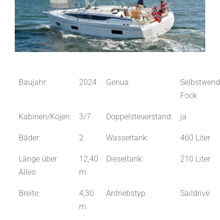
Baujahr:
2024
Genua:
Selbstwend
Fock
Kabinen/Kojen:
3/7
Doppelsteuerstand:
ja
Bäder:
2
Wassertank:
460 Liter
Länge über
12,40
Dieseltank:
210 Liter
Alles:
m
Breite:
4,30
Antriebstyp:
Saildrive
m