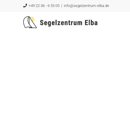
Zum
+49 22 36 - 6 55 05
|
info@segelzentrum-elba.de
Inhalt
springen