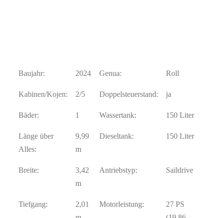
Baujahr:
2024
Genua:
Roll
Kabinen/Kojen:
2/5
Doppelsteuerstand:
ja
Bäder:
1
Wassertank:
150 Liter
Länge über
9,99
Dieseltank:
150 Liter
Alles:
m
Breite:
3,42
Antriebstyp:
Saildrive
m
Tiefgang:
2,01
Motorleistung:
27 PS
m
(19,86