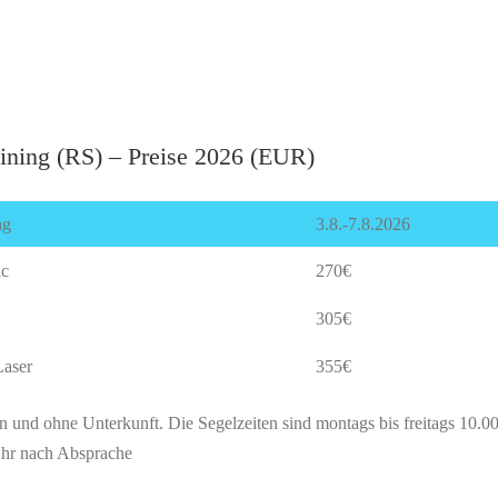
aining (RS) – Preise 2026 (EUR)
ng
3.8.-7.8.2026
ic
270€
305€
Laser
355€
on und ohne Unterkunft. Die Segelzeiten sind montags bis freitags 10.0
Uhr nach Absprache