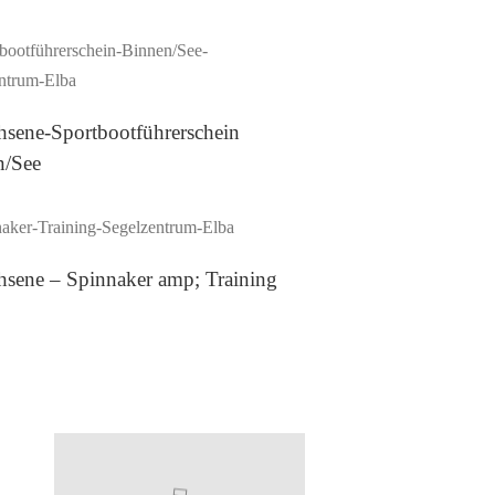
Erwachsene-Sportbootführerschein Binnen/See
sene-Sportbootführerschein
n/See
Erwachsene – Spinnaker amp; Training
sene – Spinnaker amp; Training