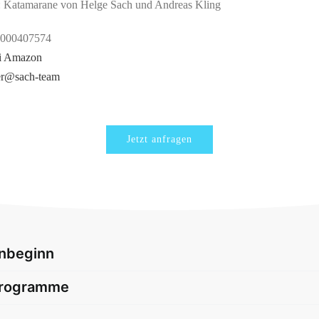
: Katamarane von Helge Sach und Andreas Kling
3000407574
i Amazon
er@sach-team
Jetzt anfragen
rnbeginn
programme