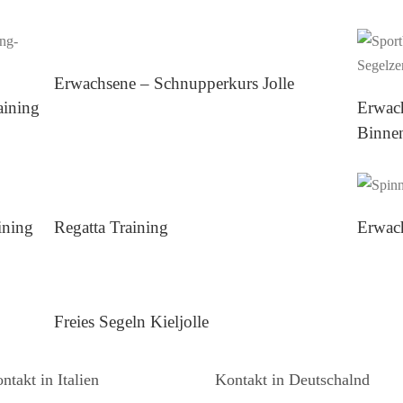
Erwachsene – Schnupperkurs Jolle
Erwachsene – Schnupperkurs Jolle
aining
Erwach
Binne
Regatta Training
ining
Regatta Training
Erwach
Freies Segeln Kieljolle
Freies Segeln Kieljolle
ntakt in Italien
Kontakt in Deutschalnd