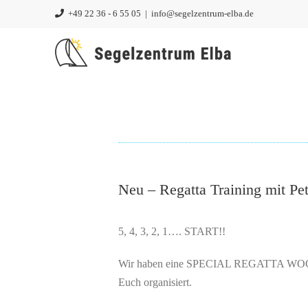
Zum
+49 22 36 - 6 55 05
|
info@segelzentrum-elba.de
Inhalt
springen
Neu – Regatta Training mit Pet
5, 4, 3, 2, 1…. START!!
Wir haben eine SPECIAL REGATTA WOCH
Euch organisiert.