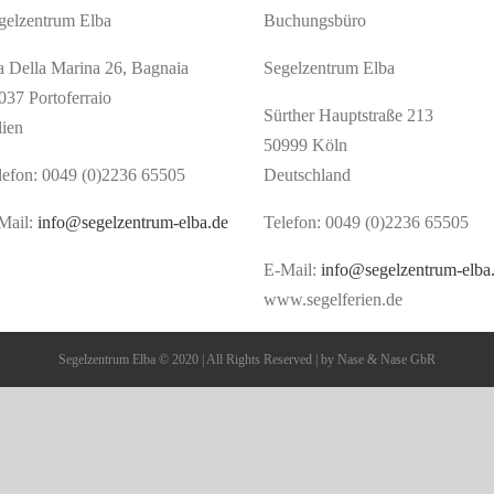
gelzentrum Elba
Buchungsbüro
a Della Marina 26, Bagnaia
Segelzentrum Elba
037 Portoferraio
Sürther Hauptstraße 213
lien
50999 Köln
lefon: 0049 (0)2236 65505
Deutschland
Mail:
info@segelzentrum-elba.de
Telefon: 0049 (0)2236 65505
E-Mail:
info@segelzentrum-elba
www.segelferien.de
Segelzentrum Elba © 2020 | All Rights Reserved | by Nase & Nase GbR