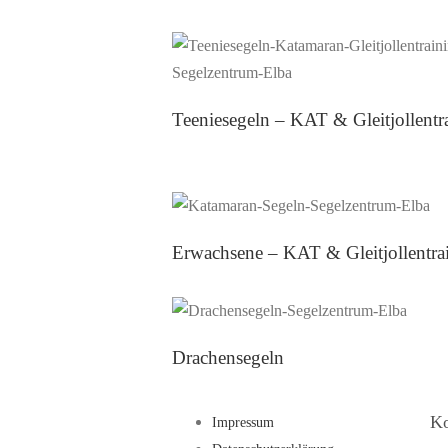
Teeniesegeln – KAT & Gleitjollentraining
Teeniesegeln – KAT & Gleitjollentr
Erwachsene – KAT & Gleitjollentraining
Erwachsene – KAT & Gleitjollentra
Drachensegeln
Ko
Impressum