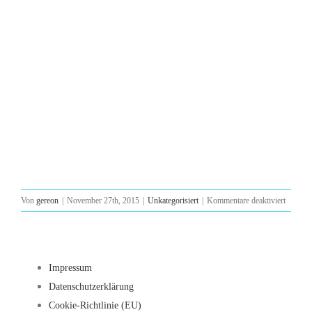
für
Von
gereon
|
November 27th, 2015
|
Unkategorisiert
|
Kommentare deaktiviert
23.
Yachtw
Mittelm
Impressum
Datenschutzerklärung
Cookie-Richtlinie (EU)